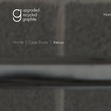
Ho
|
|
Home
Case Study
Xacus